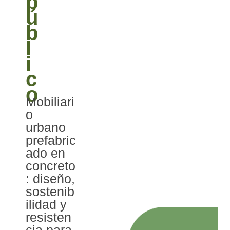
p
ú
b
l
i
c
o
Mobiliari
o
urbano
prefabric
ado en
concreto
: diseño,
sostenib
ilidad y
resisten