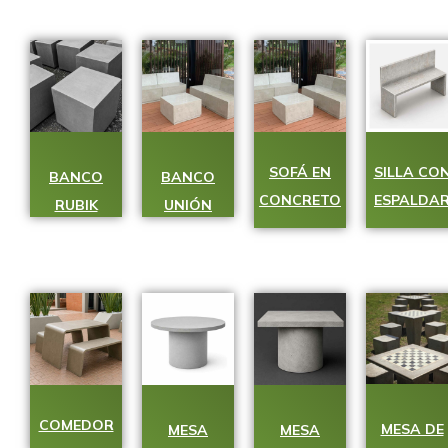
SOFÁ EN
SILLA CO
BANCO
BANCO
CONCRETO
ESPALDA
RUBIK
UNIÓN
COMEDOR
MESA DE
MESA
MESA