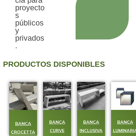
cia para
proyecto
s
públicos
y
privados
.
PRODUCTOS DISPONIBLES
BANCA
BANCA
BANCA
BANCA
CURVE
INCLUSIVA
LUMINARI
CROCETTA