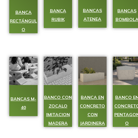
BANCAS
BANCA
BANCAS
BANCA
ATENEA
RUBIK
BOMBOL
RECTÁNGUL
O
BANCO CON
BANCA EN
BANCO E
BANCAS M-
ZOCALO
CONCRETO
CONCRET
40
IMITACION
CON
PENTAGO
MADERA
JARDINERA
O